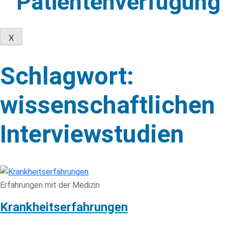
Patientenverfügung
X
Skip
to
Schlagwort:
content
wissenschaftlichen
Interviewstudien
Erfahrungen mit der Medizin
Krankheitserfahrungen