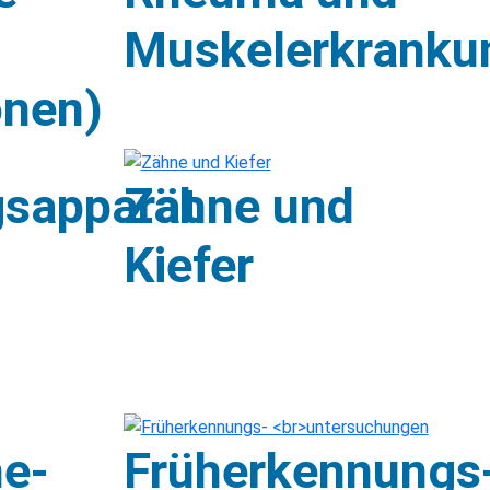
Muskelerkranku
onen)
sapparat
Zähne und
Kiefer
he-
Früherkennungs