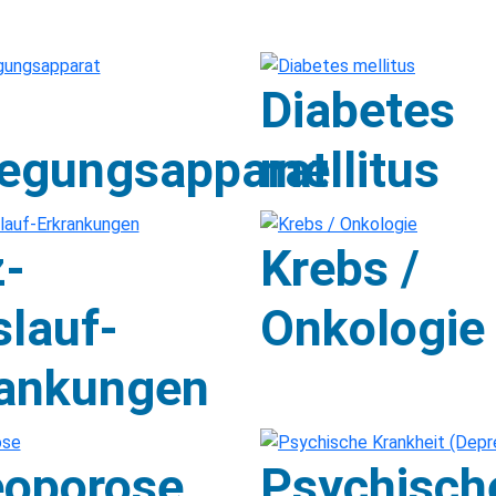
Diabetes
egungsapparat
mellitus
-
Krebs /
slauf-
Onkologie
rankungen
eoporose
Psychisch