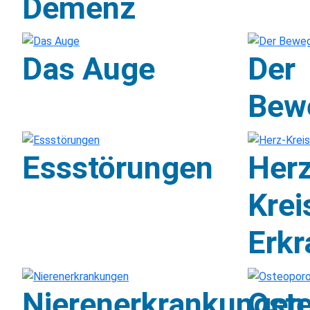
Demenz
Das Auge
Der
Bew
Essstörungen
Herz
Krei
Erk
Nierenerkrankungen
Ost