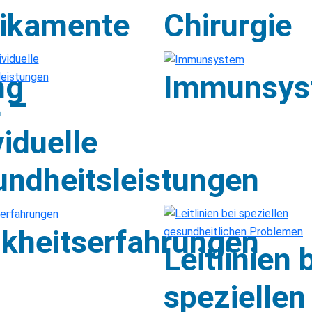
ikamente
Chirurgie
ng
Immunsys
 –
viduelle
ndheitsleistungen
kheitserfahrungen
Leitlinien 
speziellen