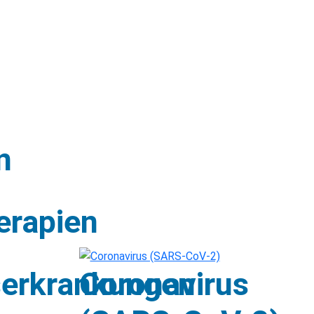
n
erapien
erkrankungen
Coronavirus