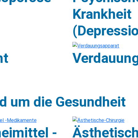
Krankheit
(Depressi
ht
Verdauung
d um die Gesundheit
eimittel -
Ästhetisc