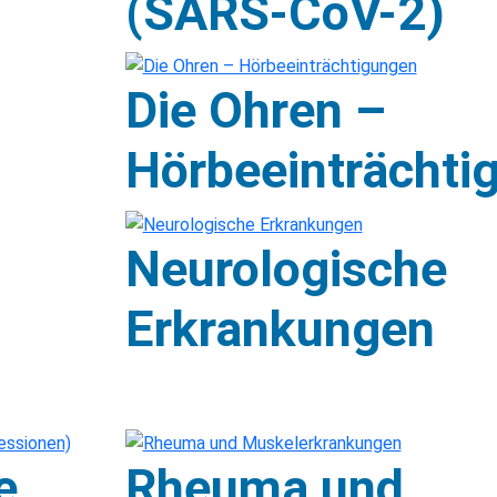
(SARS-CoV-2)
Die Ohren –
Hörbeeinträchti
Neurologische
Erkrankungen
e
Rheuma und