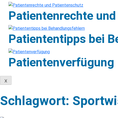
Patientenrechte und
Patiententipps bei 
Patientenverfügung
X
Skip
to
Schlagwort: Sportw
content