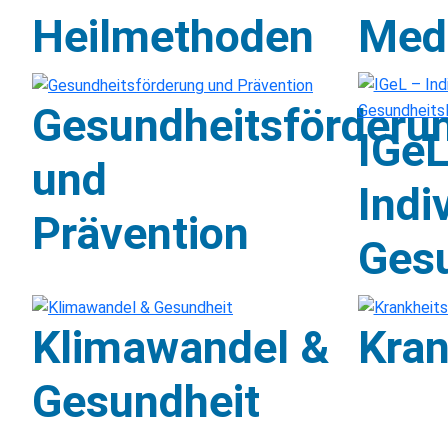
Heilmethoden
Med
Gesundheitsförderu
IGeL
und
Indi
Prävention
Gesu
Klimawandel &
Kran
Gesundheit