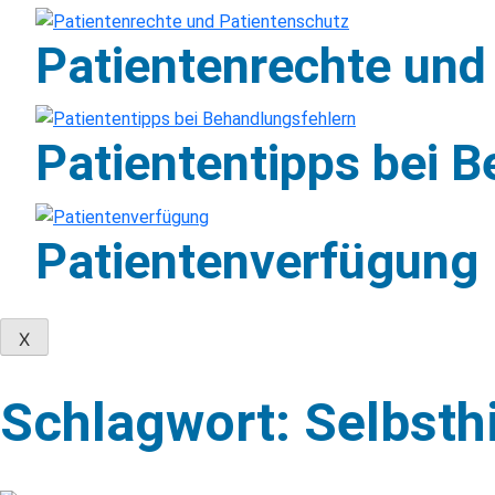
Patientenrechte und
Patiententipps bei 
Patientenverfügung
X
Skip
to
Schlagwort: Selbsth
content