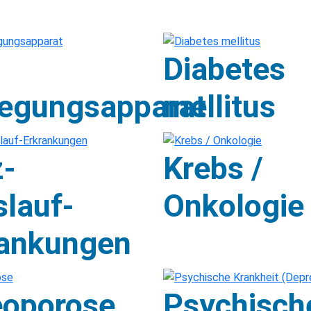
Diabetes
egungsapparat
mellitus
-
Krebs /
slauf-
Onkologie
rankungen
eoporose
Psychisch