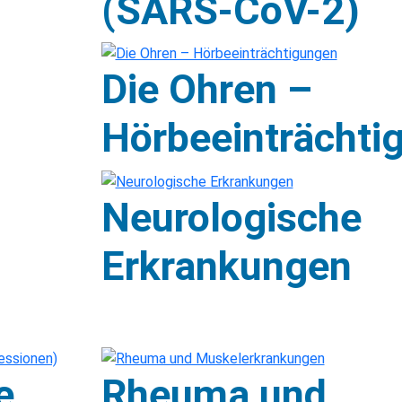
(SARS-CoV-2)
Die Ohren –
Hörbeeinträchti
Neurologische
Erkrankungen
e
Rheuma und