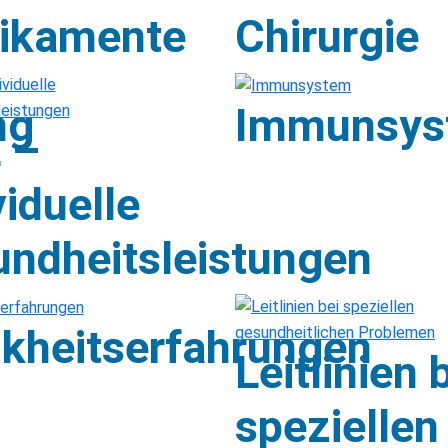
ikamente
Chirurgie
ng
Immunsys
 –
viduelle
ndheitsleistungen
kheitserfahrungen
Leitlinien 
speziellen