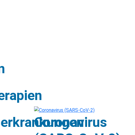
n
erapien
erkrankungen
Coronavirus