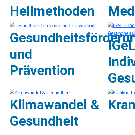
Heilmethoden
Med
Gesundheitsförderu
IGeL
und
Indi
Prävention
Gesu
Klimawandel &
Kran
Gesundheit