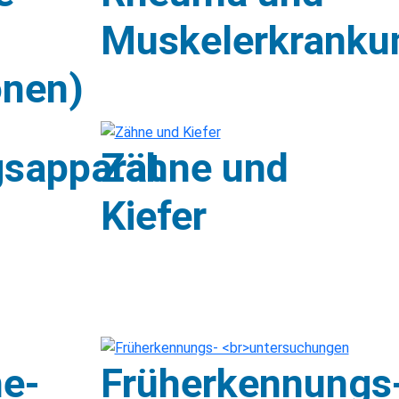
Muskelerkranku
onen)
sapparat
Zähne und
Kiefer
he-
Früherkennungs