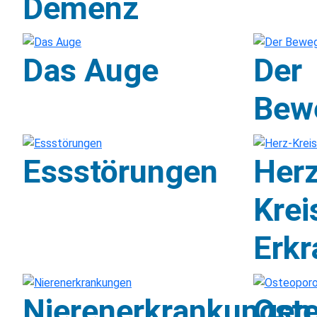
Demenz
Das Auge
Der
Bew
Essstörungen
Herz
Krei
Erk
Nierenerkrankungen
Ost