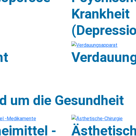
Krankheit
(Depressi
ht
Verdauung
d um die Gesundheit
eimittel -
Ästhetisc