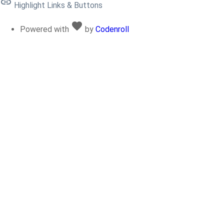
link
Highlight Links & Buttons
favorite
Love
Powered with
by
Codenroll