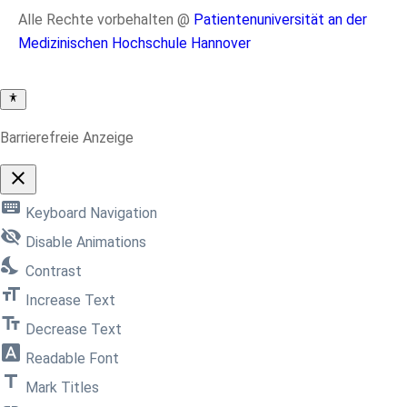
Alle Rechte vorbehalten @
Patientenuniversität an der
Medizinischen Hochschule Hannover
Barrierefreie Anzeige
close
Toggle
keyboard
the
Keyboard Navigation
visibility
visibility_off
of
Disable Animations
the
nights_stay
Accessibility
Contrast
Toolbar
format_size
Increase Text
text_fields
Decrease Text
font_download
Readable Font
title
Mark Titles