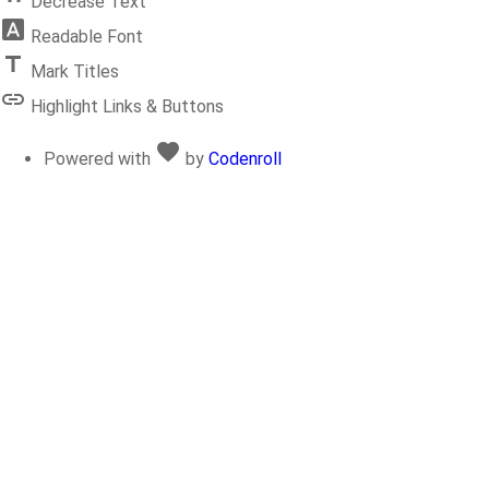
Decrease Text
font_download
Readable Font
title
Mark Titles
link
Highlight Links & Buttons
favorite
Love
Powered with
by
Codenroll