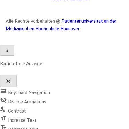
Alle Rechte vorbehalten @
Patientenuniversität an der
Medizinischen Hochschule Hannover
Barrierefreie Anzeige
close
Toggle
keyboard
the
Keyboard Navigation
visibility
visibility_off
of
Disable Animations
the
nights_stay
Accessibility
Contrast
Toolbar
format_size
Increase Text
text_fields