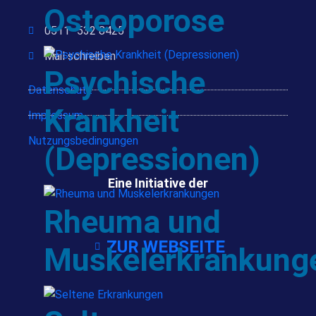
Osteoporose
0511 -532 8425
Mail schreiben
Psychische
Datenschutz
Krankheit
Impressum
Nutzungsbedingungen
(Depressionen)
Eine Initiative der
Rheuma und
ZUR WEBSEITE
Muskelerkrankung