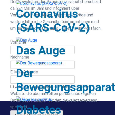
Der Newsletter der Patientenuniversität erscheint
ca. 2-4 Mal im Jahr und informiert über
Coronavirus
Veranstaltungen, Kurse, Expertenvorträge und
weitere hilfreiche Gesundheitsinformationen rund
(SARS-CoV-2)
um die Gesundheitsbildung – direkt in ihr Postfach.
Vorname
Das Auge
Nachname
Der
E-Mail-Adresse
Bewegungsappara
Ich bin damit einverstanden, dass diese
Website die übermittelten personenbezogenen
Daten ausschließlich für den Newsletterversand
Diabetes
speichert.