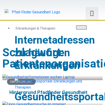
Erkrankungen & Therapien
Internetadressen
Schlagwort:
zu häufigen
Patientenorganisat
Erkrankungen
EMPOWERMENT
Hintergrund Pfadfinder Gesundheit
Gesundheitssporta