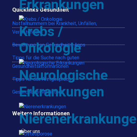
Erkrankungen
Quicklinks Gesundheit
Notfallnummern bei Krankheit, Unfällen,
Krebs /
Vergiftungen
Onkologie
Bewertung von Gesundheits-Apps
Tipps für die Suche nach guten
Gesundheitsinformationen
Neurologische
Tipps für das Arztgespräch
Erkrankungen
Gesundheits-Mediathek
Weitere Informationen
Nierenerkrankung
Über uns