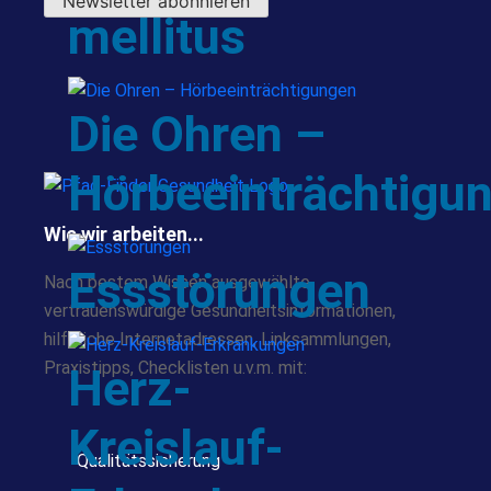
Newsletter abonnieren
mellitus
Die Ohren –
Hörbeeinträchtigu
Wie wir arbeiten...
Essstörungen
Nach bestem Wissen ausgewählte,
vertrauenswürdige Gesundheitsinformationen,
hilfreiche Internetadressen, Linksammlungen,
Praxistipps, Checklisten u.v.m. mit:
Herz-
Kreislauf-
Qualitätssicherung