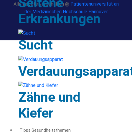
Seltene
Alle Rechte vorbehalten @
Patientenuniversität an
der Medizinischen Hochschule Hannover
Erkrankungen
Sucht
Verdauungsappara
Zähne und
Kiefer
Tipps Gesundheitsthemen