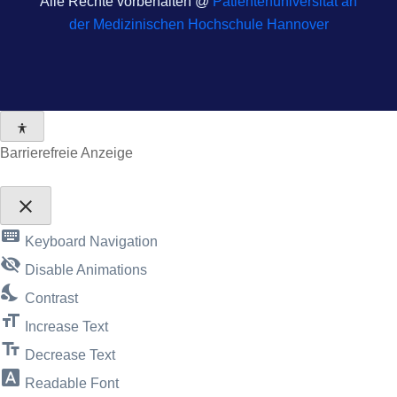
Alle Rechte vorbehalten @
Patientenuniversität an
der Medizinischen Hochschule Hannover
Barrierefreie Anzeige
close
Toggle
keyboard
the
Keyboard Navigation
visibility
visibility_off
of
Disable Animations
the
nights_stay
Accessibility
Contrast
Toolbar
format_size
Increase Text
text_fields
Decrease Text
font_download
Readable Font