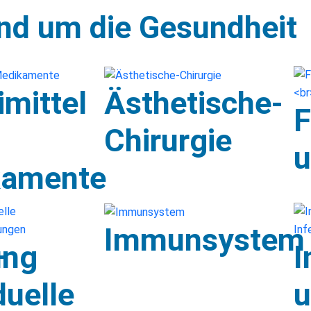
nd um die Gesundheit
imittel
Ästhetische-
F
Chirurgie
u
kamente
Immunsystem
ung
–
I
duelle
u