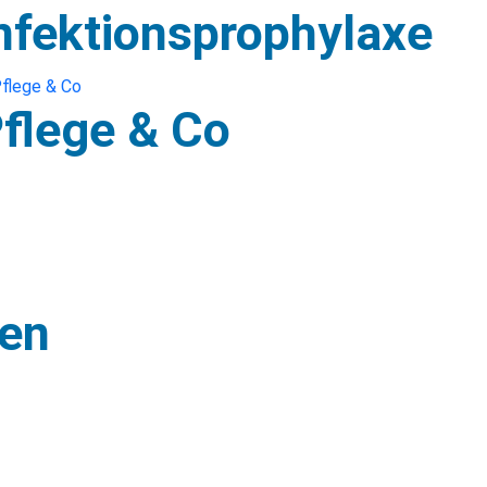
nfektionsprophylaxe
flege & Co
hen