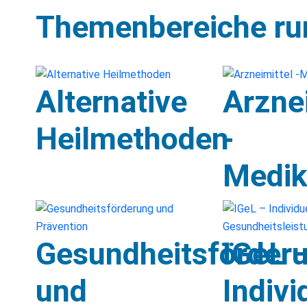
Themenbereiche ru
Alternative
Arzne
Heilmethoden
-
Medi
Gesundheitsförder
IGeL 
und
Indivi