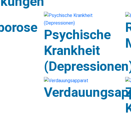
nkungen
n
porose
Psychische
Krankheit
(Depressionen
Verdauungsap
K