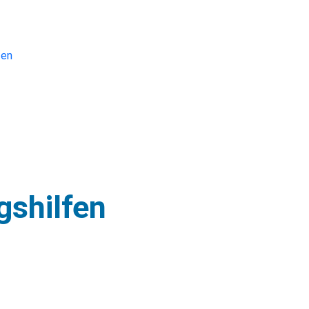
fen
gshilfen