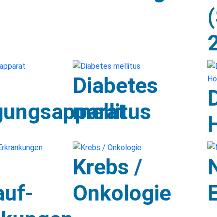
Diabetes
ungsapparat
mellitus
Krebs /
auf-
Onkologie