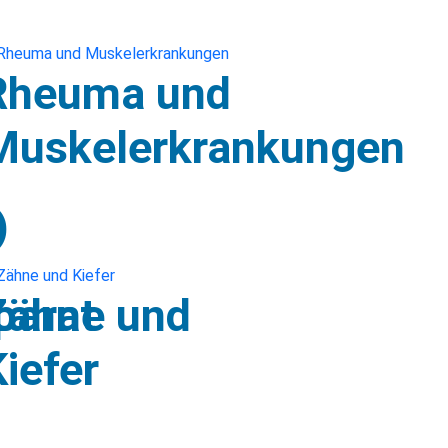
Rheuma und
Muskelerkrankungen
)
parat
Zähne und
iefer