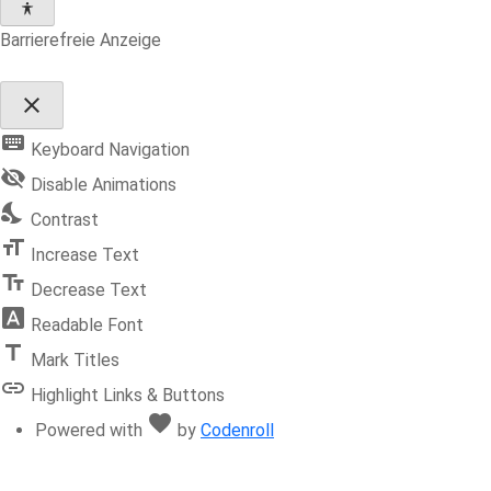
Barrierefreie Anzeige
close
Toggle
keyboard
the
Keyboard Navigation
visibility
visibility_off
of
Disable Animations
the
nights_stay
Accessibility
Contrast
Toolbar
format_size
Increase Text
text_fields
Decrease Text
font_download
Readable Font
title
Mark Titles
link
Highlight Links & Buttons
favorite
Love
Powered with
by
Codenroll