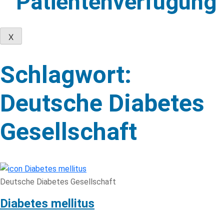
Patientenverfügung
X
Skip
to
Schlagwort:
content
Deutsche Diabetes
Gesellschaft
Deutsche Diabetes Gesellschaft
Diabetes mellitus