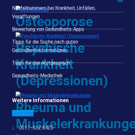
Notfallnummern bei Krankheit, Unfällen,
Vergiftungen
Osteoporose
Bewertung von Gesundheits-Apps
Tipps für die Suche nach guten
Psychische
Gesundheitsinformationen
Krankheit
Tipps für das Arztgespräch
Gesundheits-Mediathek
(Depressionen)
Weitere Informationen
Rheuma und
Über uns
Muskelerkrankung
0511 -532 8425