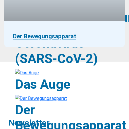
Atemwegserkranku
Der Bewegungsapparat
Coronavirus
(SARS-CoV-2)
Das Auge
Der
Bewegungsapparat
Newsletter