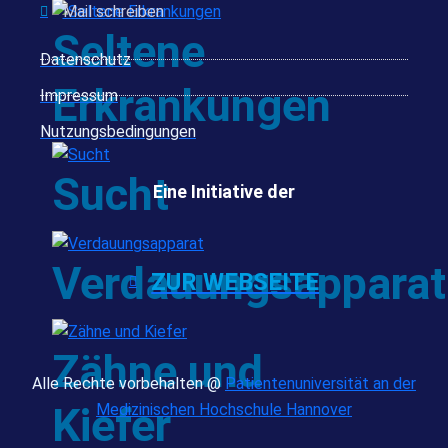
Mail schreiben
Seltene
Datenschutz
Erkrankungen
Impressum
Nutzungsbedingungen
Sucht
Eine Initiative der
Verdauungsapparat
ZUR WEBSEITE
Zähne und
Alle Rechte vorbehalten @
Patientenuniversität an der
Kiefer
Medizinischen Hochschule Hannover